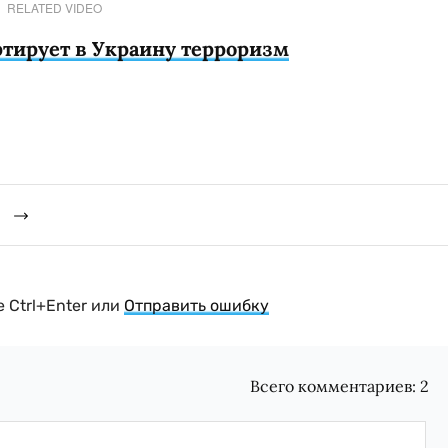
RELATED VIDEO
ртирует в Украину терроризм
й
 Ctrl+Enter или
Отправить ошибку
Всего комментариев:
2