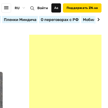
RU
Войти
Аа
Поддержать ZN.ua
Пленки Миндича
О переговорах с РФ
Мобилизация