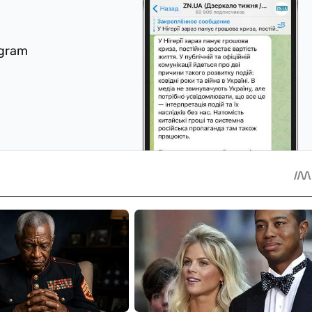
egram