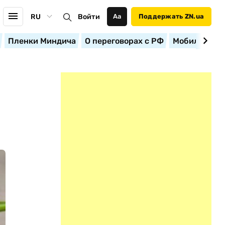
RU
Войти
Аа
Поддержать ZN.ua
Пленки Миндича
О переговорах с РФ
Мобилизация