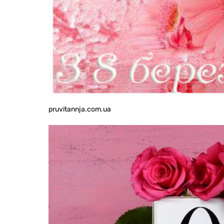
pruvitannja.com.ua