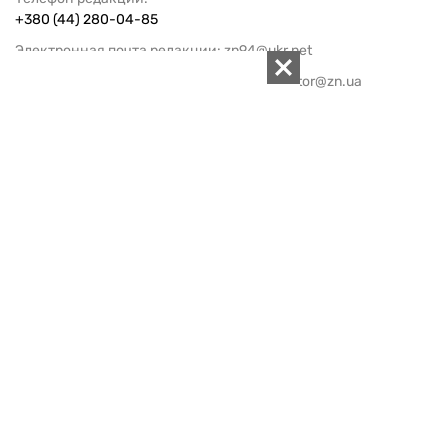
+380 (44) 280-04-85
Электронная почта редакции:
zn94@ukr.net
Электронная почта службы новостей:
editor@zn.ua
СОЦСЕТИ
ПОДДЕРЖАТЬ ZN.UA
Поддержать независимую
журналистику!
ЗЕРКАЛО НЕДЕЛИ
не подводим с 1994-го года
АРХИВ
Внутренняя политика
Социальная защита