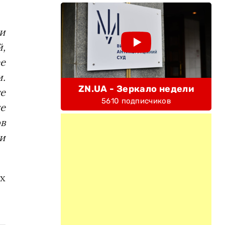
и
,
ее
.
ZN.UA - Зеркало недели
е
5610 подписчиков
е
в
и
х