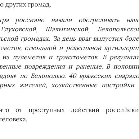
о других громад.
тра россияне начали обстреливать наш
луховской, Шалыгинской, Белопольской
ской громадах. За день враг выпустил бол
ометов, ствольной и реактивной артиллерии
из пулеметов и гранатометов. В результат
твенные повреждения и раненые. В половин
адов» по Белополью. 40 вражеских снарядо
рных жителей, хозяйственные постройки 
что от преступных действий российски
человека.