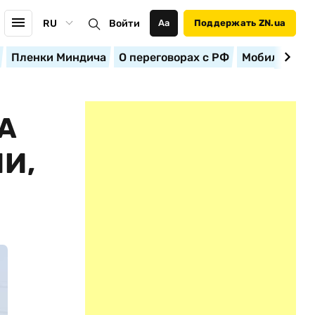
RU
Войти
Аа
Поддержать ZN.ua
Пленки Миндича
О переговорах с РФ
Мобилизация
А
И,