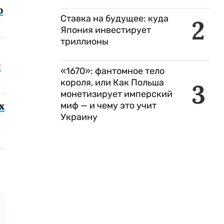
о
Ставка на будущее: куда
2
Япония инвестирует
триллионы
с
«1670»: фантомное тело
короля, или Как Польша
3
монетизирует имперский
х
миф — и чему это учит
Украину