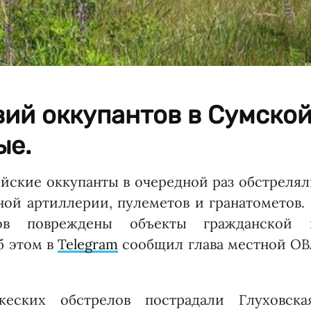
вий оккупантов в Сумско
ые.
ийские оккупанты в очередной раз обстреля
ой артиллерии, пулеметов и гранатометов.
иков повреждены объекты гражданской 
б этом в
Telegram
сообщил глава местной ОВ
еских обстрелов пострадали Глуховская