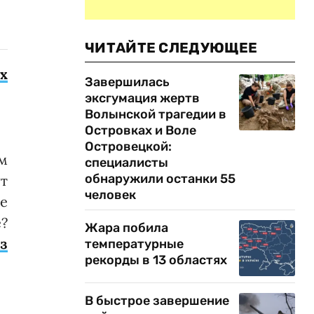
ЧИТАЙТЕ СЛЕДУЮЩЕЕ
х
Завершилась
эксгумация жертв
Волынской трагедии в
Островках и Воле
Островецкой:
м
специалисты
обнаружили останки 55
ут
человек
не
е?
Жара побила
з
температурные
рекорды в 13 областях
В быстрое завершение