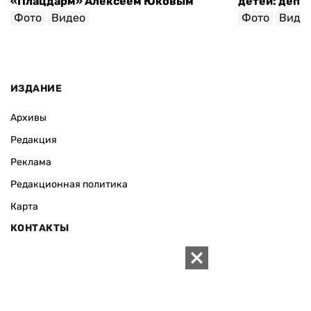
«Плацдарм» Алексеем Юковым
детей: депу
Фото
Видео
Фото
Виде
ИЗДАНИЕ
Архивы
Редакция
Реклама
Редакционная политика
Карта
КОНТАКТЫ
01010 Киев, ул. Князей Острожских, 19/1
Телефон редакции:
+380 (44) 280-04-85