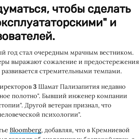
уматься, чтобы сделать
эксплуататорскими" и
зователей.
ый год стал очередным мрачным вестником.
еры выражают сожаление и предостережения
я развивается стремительными темпами.
директоров
3
Шамат Пализапития недавно
льное полотно". Бывший инженер компании
опии". Другой ветеран признал, что
человеческой психологии".
тье
Bloomberg
, добавляя, что в Кремниевой