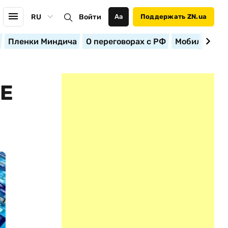
RU
Войти
Аа
Поддержать ZN.ua
Пленки Миндича
О переговорах с РФ
Мобилизация
Е