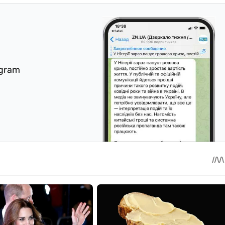
egram