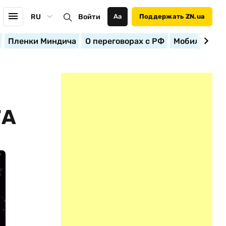
RU
Войти
Аа
Поддержать ZN.ua
Пленки Миндича
О переговорах с РФ
Мобилизация
ТА