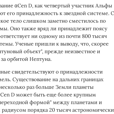
вание αCen D, как четвертый участник Альфы
ют его принадлежность к звездной системе. 
еское тело слишком заметно сместилось по
мы. Оно также вряд ли принадлежит поясу
оответствует ни одному из почти 800 тысяч
темы. Ученые пришли к выводу, что, скорее
птуновый объект", прежде неизвестное и
 за орбитой Нептуна.
ные свидетельствуют о принадлежности
мель. Существование на дальних границах
несколько раз больше Земли планеты
αCen D может быть еще более крупным
"переходной формой" между планетами и
 радиусом порядка 20 тысяч астрономическ