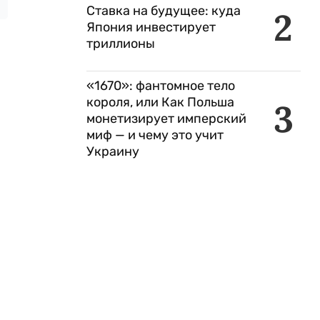
Ставка на будущее: куда
2
Япония инвестирует
триллионы
«1670»: фантомное тело
короля, или Как Польша
3
монетизирует имперский
миф — и чему это учит
Украину