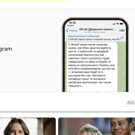
egram