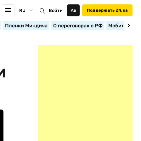
RU
Войти
Аа
Поддержать ZN.ua
Пленки Миндича
О переговорах с РФ
Мобилизация
И