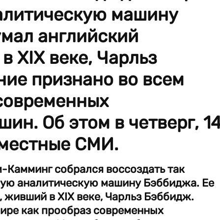
алитическую машину
умал английский
в XIX веке, Чарльз
ние признано во всем
 современных
ин. Об этом в четверг, 1
 местные СМИ.
-Камминг собрался воссоздать так
нную аналитическую машину Бэббиджа. Ее
 живший в XIX веке, Чарльз Бэббидж.
мире как прообраз современных