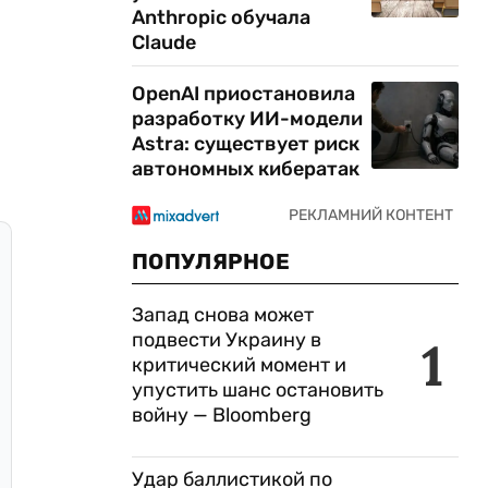
Anthropic обучала
Claude
OpenAI приостановила
разработку ИИ-модели
Astra: существует риск
автономных кибератак
ПОПУЛЯРНОЕ
Запад снова может
подвести Украину в
1
критический момент и
упустить шанс остановить
войну — Bloomberg
Удар баллистикой по