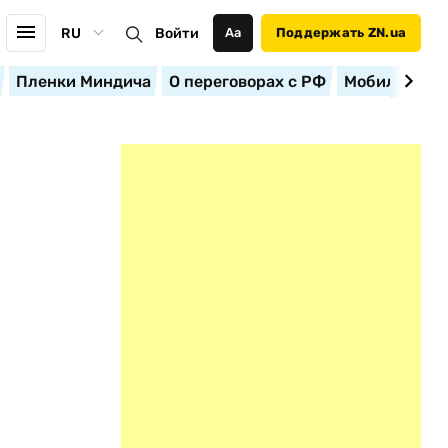
RU
Войти
Аа
Поддержать ZN.ua
Пленки Миндича
О переговорах с РФ
Мобилизация
Т