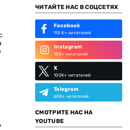
ЧИТАЙТЕ НАС В СОЦСЕТЯХ
Facebook
110 K+ читателей
с
а
Instagram
е
15K+ читателей
X
к
100K+ читателей
Telegram
60K+ читателей
СМОТРИТЕ НАС НА
YOUTUBE
ь