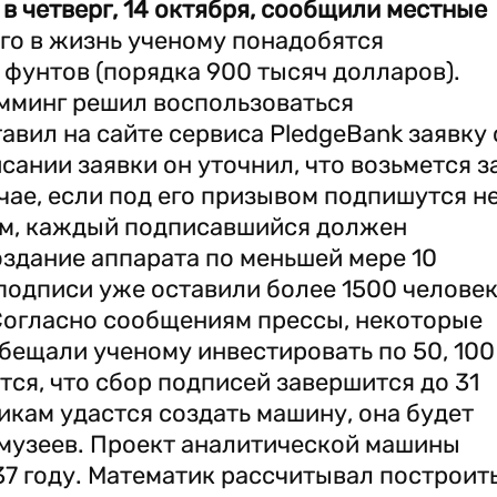
в четверг, 14 октября, сообщили местные
го в жизнь ученому понадобятся
 фунтов (порядка 900 тысяч долларов).
амминг решил воспользоваться
авил на сайте сервиса PledgeBank заявку 
сании заявки он уточнил, что возьмется з
чае, если под его призывом подпишутся н
том, каждый подписавшийся должен
оздание аппарата по меньшей мере 10
подписи уже оставили более 1500 челове
 Согласно сообщениям прессы, некоторые
бещали ученому инвестировать по 50, 100
тся, что сбор подписей завершится до 31
икам удастся создать машину, она будет
 музеев. Проект аналитической машины
7 году. Математик рассчитывал построит