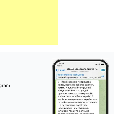
egram