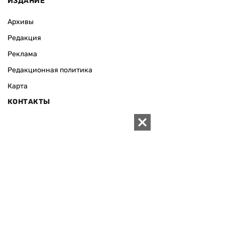
Архивы
Редакция
Реклама
Редакционная политика
Карта
КОНТАКТЫ
01010 Киев, ул. Князей Острожских, 19/1
Телефон редакции:
+380 (44) 280-04-85
Электронная почта редакции:
zn94@ukr.net
Электронная почта службы новостей:
editor@zn.ua
СОЦСЕТИ