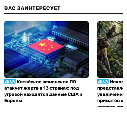
ВАС ЗАИНТЕРЕСУЕТ
Китайское шпионское ПО
Ископа
атакует жертв в 13 странах: под
представлен
угрозой находятся данные США и
увеличение 
Европы
приматов св
острого зре