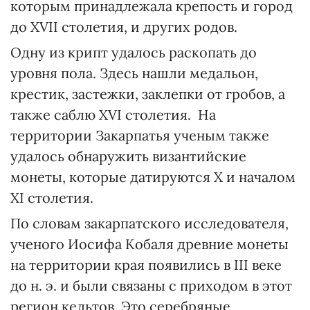
которым принадлежала крепость и город
до XVII столетия, и других родов.
Одну из крипт удалось раскопать до
уровня пола. Здесь нашли медальон,
крестик, застежки, заклепки от гробов, а
также саблю XVI столетия. На
территории Закарпатья ученым также
удалось обнаружить византийские
монеты, которые датируются X и началом
XI столетия.
По словам закарпатского исследователя,
ученого Иосифа Кобаля древние монеты
на территории края появились в III веке
до н. э. и были связаны с приходом в этот
регион кельтов. Это серебряные