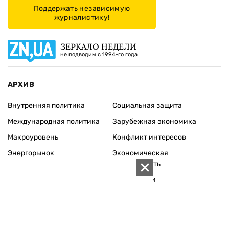
ПОДДЕРЖАТЬ ZN.UA
Поддержать независимую
журналистику!
ЗЕРКАЛО НЕДЕЛИ
не подводим с 1994-го года
АРХИВ
Внутренняя политика
Социальная защита
Международная политика
Зарубежная экономика
Макроуровень
Конфликт интересов
Энергорынок
Экономическая
безопасность
Приватизация
Персоналии
Экономика регионов
Социум
Наука
История