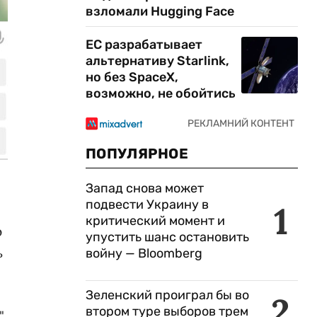
взломали Hugging Face
ЕС разрабатывает
альтернативу Starlink,
но без SpaceX,
возможно, не обойтись
ПОПУЛЯРНОЕ
Запад снова может
подвести Украину в
1
критический момент и
ю
упустить шанс остановить
ь
войну — Bloomberg
Зеленский проиграл бы во
2
втором туре выборов трем
,