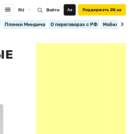
RU
Войти
Аа
Поддержать ZN.ua
Пленки Миндича
О переговорах с РФ
Мобилизация
ЫЕ