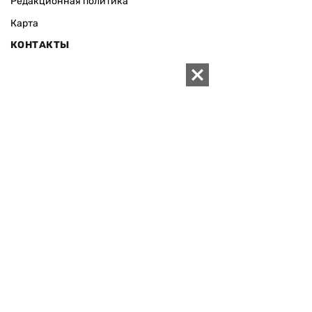
Редакционная политика
Карта
КОНТАКТЫ
01010 Киев, ул. Князей Острожских, 19/1
Телефон редакции:
+380 (44) 280-04-85
Электронная почта редакции:
zn94@ukr.net
Электронная почта службы новостей:
editor@zn.ua
СОЦСЕТИ
ПОДДЕРЖАТЬ ZN.UA
Поддержать независимую
журналистику!