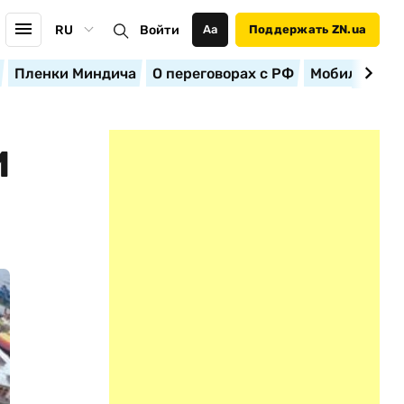
RU
Войти
Аа
Поддержать ZN.ua
Пленки Миндича
О переговорах с РФ
Мобилизация
И