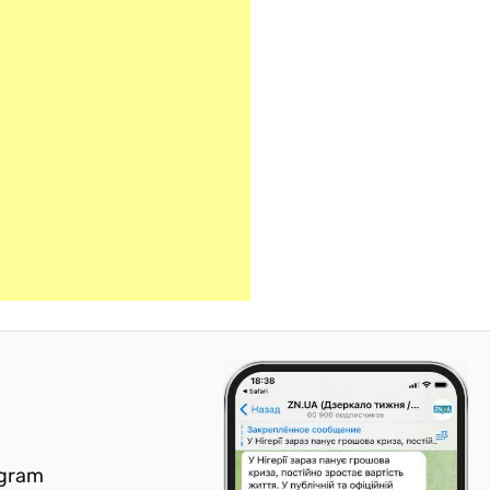
egram