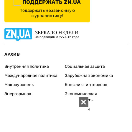
ПОДДЕРЖАТЬ ZN.UA
Поддержать независимую
журналистику!
ЗЕРКАЛО НЕДЕЛИ
не подводим с 1994-го года
АРХИВ
Внутренняя политика
Социальная защита
Международная политика
Зарубежная экономика
Макроуровень
Конфликт интересов
Энергорынок
Экономическая
безопасность
Приватизация
Персоналии
Экономика регионов
Социум
Наука
История
Технологии
Круг семьи