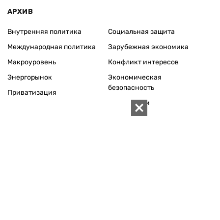
Реклама
Редакционная политика
Карта
КОНТАКТЫ
01010 Киев, ул. Князей Острожских, 19/1
Телефон редакции:
+380 (44) 280-04-85
Электронная почта редакции:
zn94@ukr.net
Электронная почта службы новостей:
editor@zn.ua
СОЦСЕТИ
ПОДДЕРЖАТЬ ZN.UA
Поддержать независимую
журналистику!