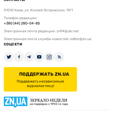
Google меняет руководство
OpenAI отме
подразделения ИИ на фоне
текстовые ч
кризиса: Гассабис покинул пост
подробности
генерального директора DeepMind
ИЗДАНИЕ
Архивы
Редакция