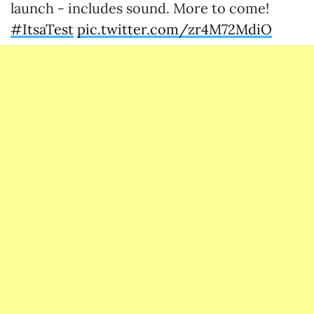
launch - includes sound. More to come!
#ItsaTest
pic.twitter.com/zr4M72MdiO