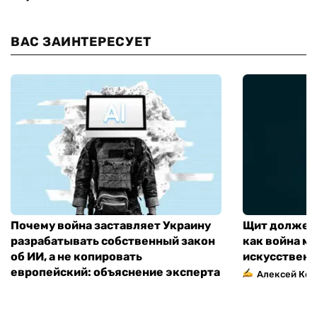
ВАС ЗАИНТЕРЕСУЕТ
Почему война заставляет Украину
Щит должен 
разрабатывать собственный закон
как война м
об ИИ, а не копировать
искусственн
европейский: объяснение эксперта
Алексей Кос