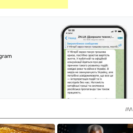
egram