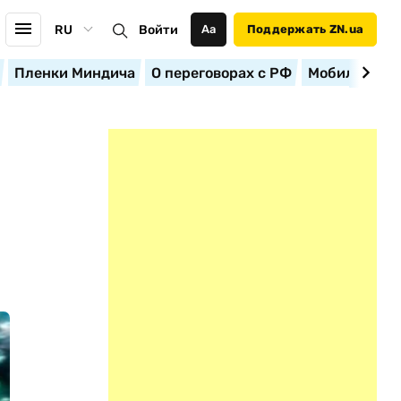
RU
Войти
Аа
Поддержать ZN.ua
Пленки Миндича
О переговорах с РФ
Мобилизация