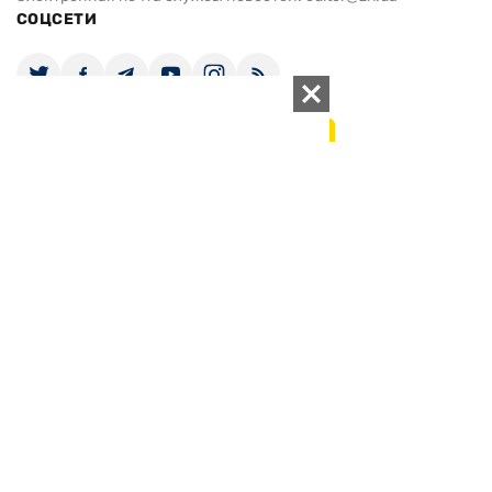
СОЦСЕТИ
ПОДДЕРЖАТЬ ZN.UA
Поддержать независимую
журналистику!
ЗЕРКАЛО НЕДЕЛИ
не подводим с 1994-го года
АРХИВ
Внутренняя политика
Социальная защита
Международная политика
Зарубежная экономика
Макроуровень
Конфликт интересов
Энергорынок
Экономическая