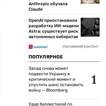
Anthropic обучала
Claude
OpenAI приостановила
разработку ИИ-модели
Astra: существует риск
автономных кибератак
ПОПУЛЯРНОЕ
Запад снова может
подвести Украину в
1
критический момент и
упустить шанс остановить
войну — Bloomberg
Удар баллистикой по