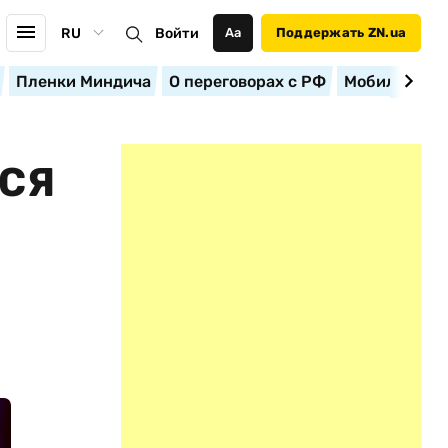
RU
Войти
Аа
Поддержать ZN.ua
Пленки Миндича
О переговорах с РФ
Мобилизация
ЬСЯ