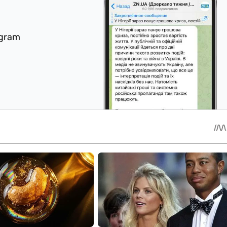
egram