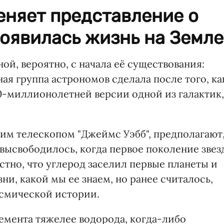
еняет представление о
появилась жизнь на Земле
ой, вероятно, с начала её существования:
я группа астрономов сделала после того, ка
0-миллионолетней версии одной из галактик,
им телескопом "Джеймс Уэбб", предполагают
высвободилось, когда первое поколение звез
естно, что углерод заселил первые планеты и
и, какой мы ее знаем, но ранее считалось,
осмической истории.
емента тяжелее водорода, когда-либо