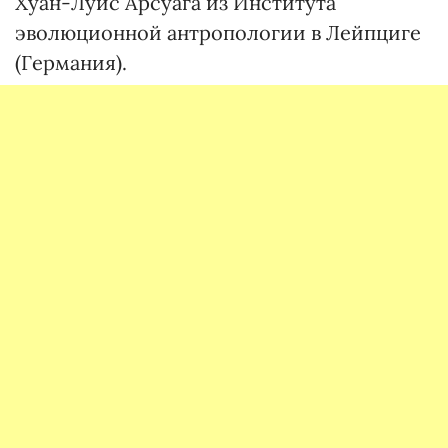
Хуан-Луис Арсуага из Института
эволюционной антропологии в Лейпциге
(Германия).