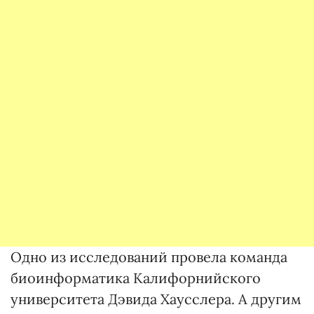
Одно из исследований провела команда
биоинформатика Калифорнийского
университета Дэвида Хаусслера. А другим