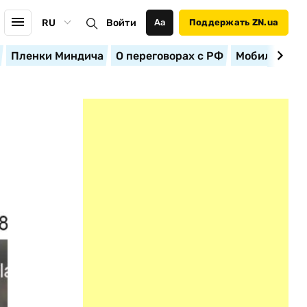
RU
Войти
Аа
Поддержать ZN.ua
Пленки Миндича
О переговорах с РФ
Мобилизация