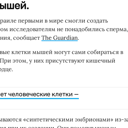
мышей.
зраиле первыми в мире смогли создать
ом исследователям не понадобились сперма,
ения, сообщает
The Guardian
.
вые клетки мышей могут сами собираться в
 При этом, у них присутствуют кишечный
рдце.
т человеческие клетки —
ываются «синтетическими эмбрионами» из-з
ия при их создании. Они помогут ученым