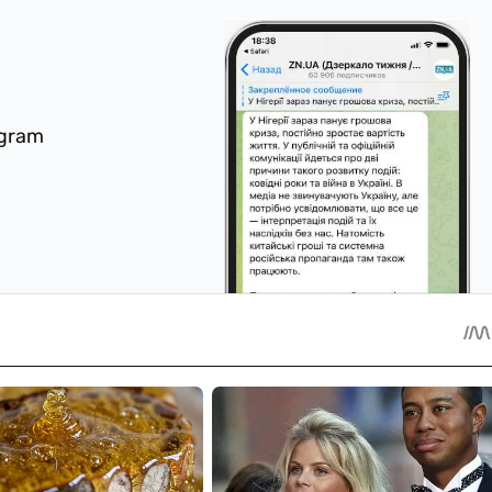
egram