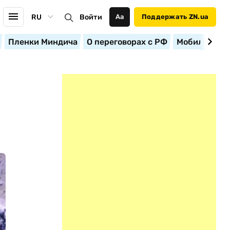
RU
Войти
Аа
Поддержать ZN.ua
Пленки Миндича
О переговорах с РФ
Мобилизация