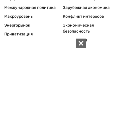
Внутренняя политика
Социальная защита
Международная политика
Зарубежная экономика
Макроуровень
Конфликт интересов
Энергорынок
Экономическая
безопасность
Приватизация
Персоналии
Экономика регионов
Социум
Наука
История
Технологии
Круг семьи
Среда обитания
Туризм
Церковь
Собственность
Культура
Использование материалов «ZN.UA» разрешается при
условии ссылки на «ZN.UA».