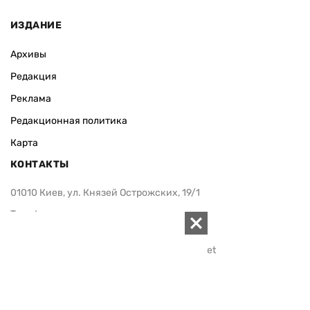
ИЗДАНИЕ
Архивы
Редакция
Реклама
Редакционная политика
Карта
КОНТАКТЫ
01010 Киев, ул. Князей Острожских, 19/1
Телефон редакции:
+380 (44) 280-04-85
Электронная почта редакции:
zn94@ukr.net
Электронная почта службы новостей:
editor@zn.ua
СОЦСЕТИ