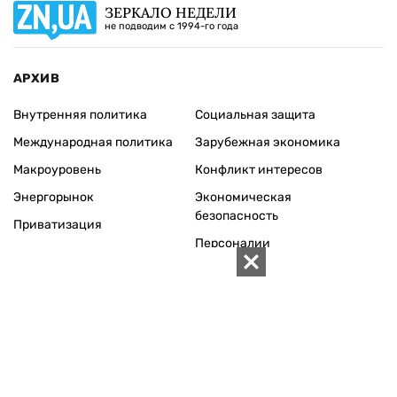
ЗЕРКАЛО НЕДЕЛИ
не подводим с 1994-го года
АРХИВ
Внутренняя политика
Социальная защита
Международная политика
Зарубежная экономика
Макроуровень
Конфликт интересов
Энергорынок
Экономическая
безопасность
Приватизация
Персоналии
Экономика регионов
Социум
Наука
История
Технологии
Круг семьи
Среда обитания
Туризм
Церковь
Собственность
Культура