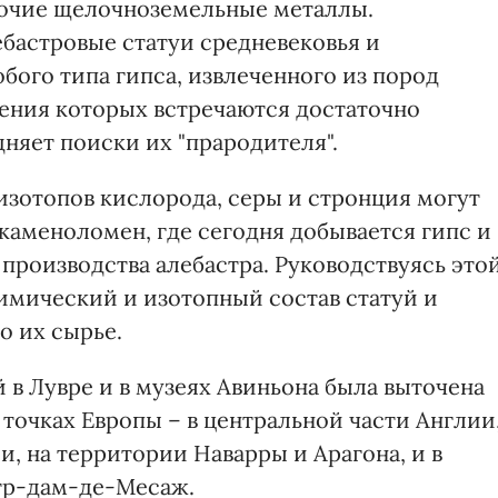
рочие щелочноземельные металлы.
ебастровые статуи средневековья и
бого типа гипса, извлеченного из пород
ения которых встречаются достаточно
дняет поиски их "прародителя".
изотопов кислорода, серы и стронция могут
каменоломен, где сегодня добывается гипс и
производства алебастра. Руководствуясь это
имический и изотопный состав статуй и
о их сырье.
й в Лувре и в музеях Авиньона была выточена
х точках Европы – в центральной части Англии
, на территории Наварры и Арагона, и в
отр-дам-де-Месаж.