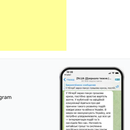
egram