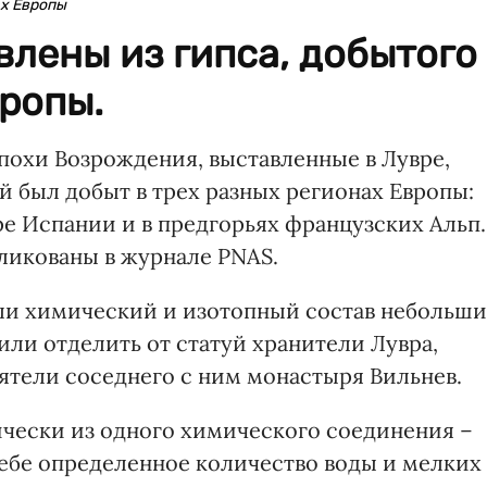
ах Европы
влены из гипса, добытого
вропы.
эпохи Возрождения, выставленные в Лувре,
й был добыт в трех разных регионах Европы:
ре Испании и в предгорьях французских Альп.
ликованы в журнале PNAS.
ли химический и изотопный состав небольш
или отделить от статуй хранители Лувра,
ятели соседнего с ним монастыря Вильнев.
тически из одного химического соединения –
себе определенное количество воды и мелких