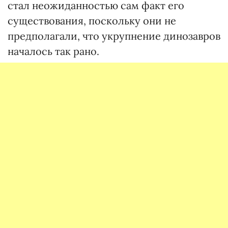
стал неожиданностью сам факт его
существования, поскольку они не
предполагали, что укрупнение динозавров
началось так рано.