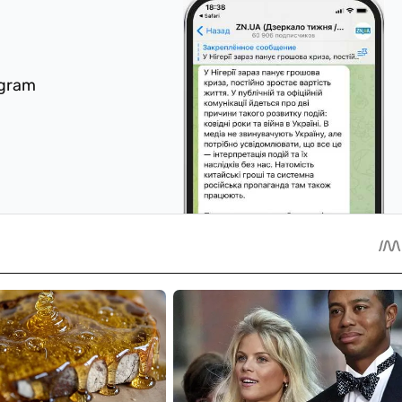
egram