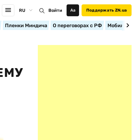
RU
Войти
Аа
Поддержать ZN.ua
Пленки Миндича
О переговорах с РФ
Мобилизация
ЕМУ