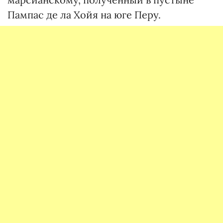
Пампас де ла Хойя на юге Перу.