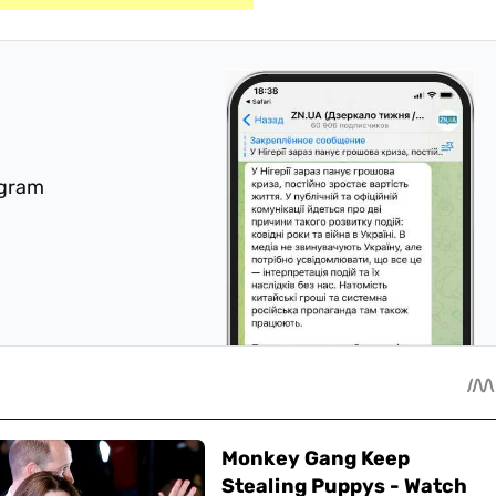
egram