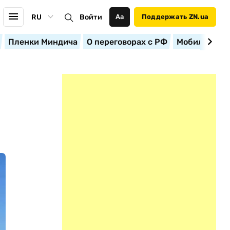
RU
Войти
Аа
Поддержать ZN.ua
Пленки Миндича
О переговорах с РФ
Мобилизация