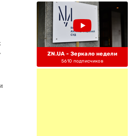
к
ь
ZN.UA - Зеркало недели
5610 подписчиков
и