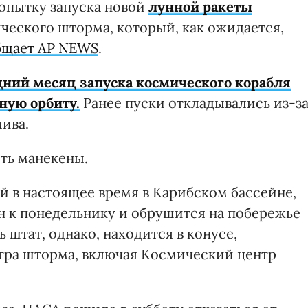
опытку запуска новой
лунной ракеты
пического шторма, который, как ожидается,
бщает AP NEWS
.
дний месяц запуска космического корабля
ную орбиту.
Ранее пуски откладывались из-з
лива.
ть манекены.
 в настоящее время в Карибском бассейне,
ан к понедельнику и обрушится на побережье
ь штат, однако, находится в конусе,
тра шторма, включая Космический центр