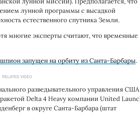
анской лунной миссии). Предполагается, что
лением лунной программы с высадкой
рхность естественного спутника Земли.
отя многие эксперты считают, что временные
шпион запущен на орбиту из Санта-Барбары
.
RELATED VIDEO
нального разведывательного управления США
 ракетой Delta 4 Heavy компании United Launc
нденберг в округе Санта-Барбара (штат