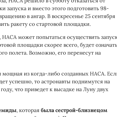
а, НАСА решило в субботу отказаться от
и запуска и вместо этого подготовить 98-
ращению в ангар. В воскресенье 25 сентября
ить ракету со стартовой площадки.
е, НАСА может попытаться осуществить запус
ртовой площадки скорее всего, будет означат
го полета. Возможно, его перенесут на
ая мощная из когда-либо созданных НАСА. Есл
ет успешно, то астронавты поднимутся на
году, что приведет к высадке на Луну двух
темиды
, которая
была сестрой-близнецом