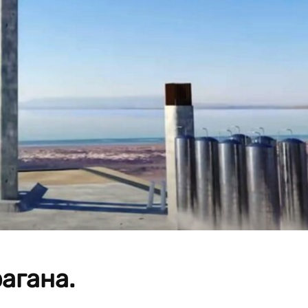
рагана.