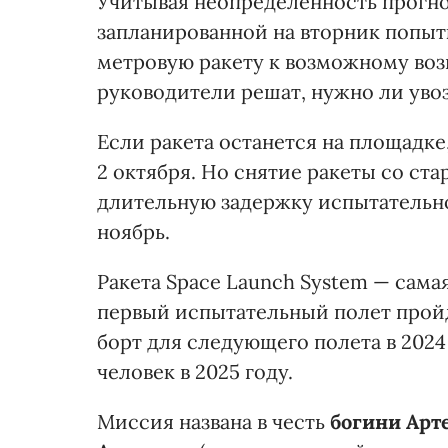
Учитывая неопределенность прогноз
запланированной на вторник попытк
метровую ракету к возможному возв
руководители решат, нужно ли увоз
Если ракета останется на площадк
2 октября. Но снятие ракеты со ста
длительную задержку испытательно
ноябрь.
Ракета Space Launch System — сам
первый испытательный полет пройд
борт для следующего полета в 2024 
человек в 2025 году.
Миссия названа в честь
богини Ар