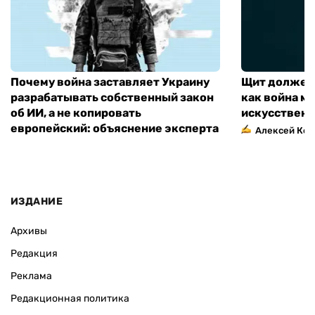
Почему война заставляет Украину
Щит должен 
разрабатывать собственный закон
как война м
об ИИ, а не копировать
искусственн
европейский: объяснение эксперта
Алексей Кос
ИЗДАНИЕ
Архивы
Редакция
Реклама
Редакционная политика