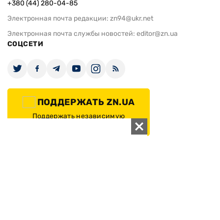
Реклама
Редакционная политика
Карта
КОНТАКТЫ
01010 Киев, ул. Князей Острожских, 19/1
Телефон редакции:
+380 (44) 280-04-85
Электронная почта редакции:
zn94@ukr.net
Электронная почта службы новостей:
editor@zn.ua
СОЦСЕТИ
ПОДДЕРЖАТЬ ZN.UA
Поддержать независимую