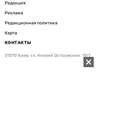
Архивы
Редакция
Реклама
Редакционная политика
Карта
КОНТАКТЫ
01010 Киев, ул. Князей Острожских, 19/1
Телефон редакции:
+380 (44) 280-04-85
Электронная почта редакции:
zn94@ukr.net
Электронная почта службы новостей:
editor@zn.ua
СОЦСЕТИ