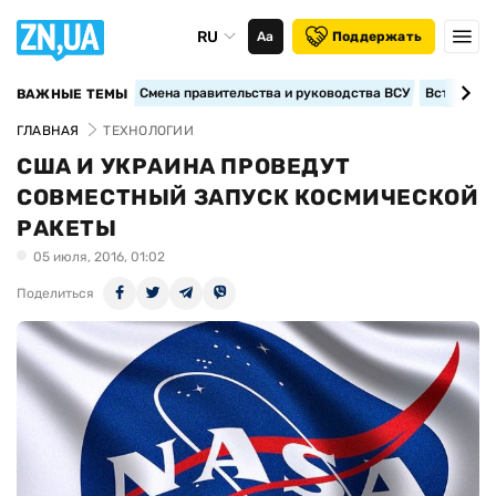
RU
Аа
Поддержать
Смена правительства и руководства ВСУ
Вступление
ВАЖНЫЕ ТЕМЫ
ГЛАВНАЯ
ТЕХНОЛОГИИ
США И УКРАИНА ПРОВЕДУТ
СОВМЕСТНЫЙ ЗАПУСК КОСМИЧЕСКОЙ
РАКЕТЫ
05 июля, 2016, 01:02
Поделиться