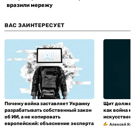
ВАС ЗАИНТЕРЕСУЕТ
Почему война заставляет Украину
Щит должен 
разрабатывать собственный закон
как война м
об ИИ, а не копировать
искусственн
европейский: объяснение эксперта
Алексей Кос