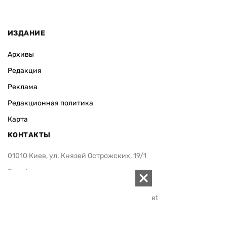
ИЗДАНИЕ
Архивы
Редакция
Реклама
Редакционная политика
Карта
КОНТАКТЫ
01010 Киев, ул. Князей Острожских, 19/1
Телефон редакции:
+380 (44) 280-04-85
Электронная почта редакции:
zn94@ukr.net
Электронная почта службы новостей:
editor@zn.ua
СОЦСЕТИ