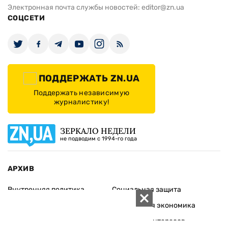
Электронная почта службы новостей:
editor@zn.ua
СОЦСЕТИ
ПОДДЕРЖАТЬ ZN.UA
Поддержать независимую
журналистику!
ЗЕРКАЛО НЕДЕЛИ
не подводим с 1994-го года
АРХИВ
Внутренняя политика
Социальная защита
Международная политика
Зарубежная экономика
Макроуровень
Конфликт интересов