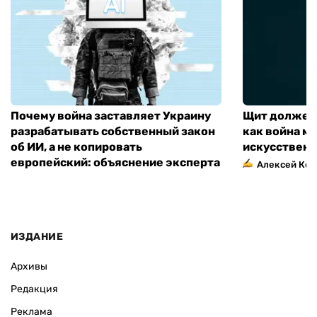
Почему война заставляет Украину
Щит должен 
разрабатывать собственный закон
как война м
об ИИ, а не копировать
искусственн
европейский: объяснение эксперта
Алексей Кос
ИЗДАНИЕ
Архивы
Редакция
Реклама