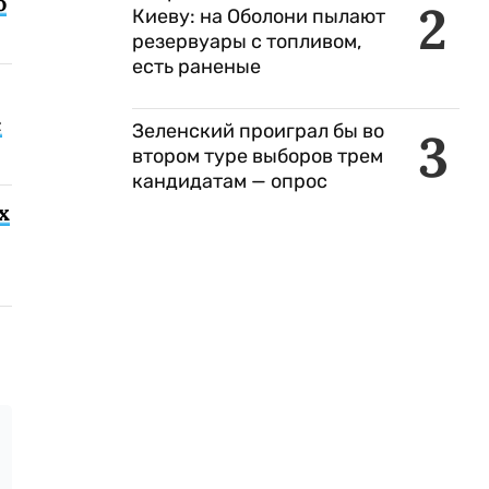
о
2
Киеву: на Оболони пылают
резервуары с топливом,
есть раненые
с
Зеленский проиграл бы во
3
втором туре выборов трем
кандидатам — опрос
х