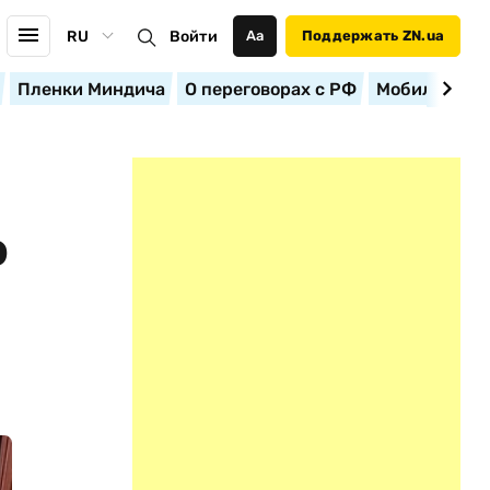
RU
Войти
Аа
Поддержать ZN.ua
Пленки Миндича
О переговорах с РФ
Мобилизация
Ф