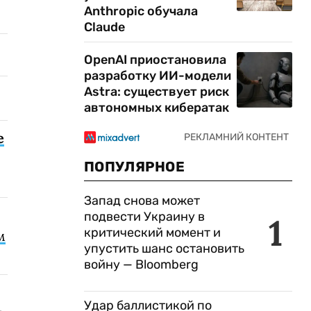
Anthropic обучала
Claude
OpenAI приостановила
разработку ИИ-модели
Astra: существует риск
автономных кибератак
е
ПОПУЛЯРНОЕ
Запад снова может
подвести Украину в
1
критический момент и
м
упустить шанс остановить
войну — Bloomberg
Удар баллистикой по