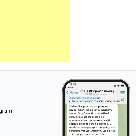
egram