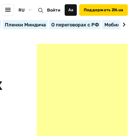
RU
Войти
Аа
Поддержать ZN.ua
Пленки Миндича
О переговорах с РФ
Мобилизация
Х