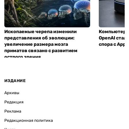
Ископаемые черепа изменили
Компьютер н
представления об эволюции:
OpenAI стал
увеличение размера мозга
спора с Appl
приматов связано с развитием
острого зрения
ИЗДАНИЕ
Архивы
Редакция
Реклама
Редакционная политика