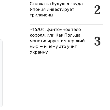
Ставка на будущее: куда
2
Япония инвестирует
триллионы
«1670»: фантомное тело
короля, или Как Польша
3
монетизирует имперский
миф — и чему это учит
Украину