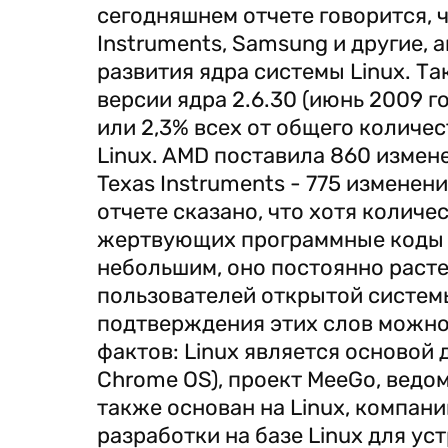
сегодняшнем отчете говорится, ч
Instruments, Samsung и другие,
развития ядра системы Linux. Та
версии ядра 2.6.30 (июнь 2009 г
или 2,3% всех от общего количе
Linux. AMD поставила 860 измене
Texas Instruments - 775 изменен
отчете сказано, что хотя количе
жертвующих программные коды д
небольшим, оно постоянно раст
пользователей открытой системы
подтверждения этих слов можно
фактов: Linux является основой 
Chrome OS), проект MeeGo, ведом
также основан на Linux, компани
разработки на базе Linux для у