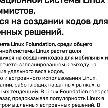
рационной системы Linux
ммистов,
я на создании кодов для
енных решений.
та Linux Foiundation, среди общего
ной системы Linux растет доля
ихся на создании кодов для мобильных и
отчете, запланированном к выходу на
ние удельного веса кодов,
 и встроенного использования Linux,
аний, работающих на данных рынках, а
х тенденций. В Linux Foundation говорят
назад предсказывал популярность Linux в
 промышленных встроенных решений. В