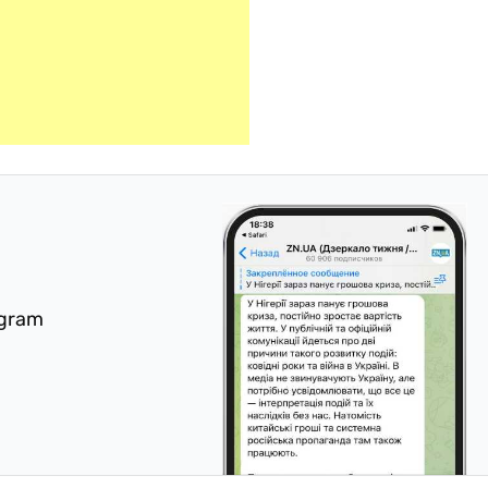
egram