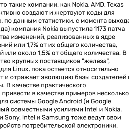
то такие компании, как Nokia, AMD, Texas
 активно создают и жертвуют коды для
к, по данным статистики, с момента выход
ода) компания Nokia выпустила 1173 патча
ства изменений, реализованных в ядре
ний или 1,7% от их общего количества,
ий или около 1,5% от общего количества. В
ство крупных поставщиков "железа",
ля Linux, пока остается относительно
ет и отражает эволюцию базы создателей 
. В качестве практического
 привести в качестве примеров несколько
для системы Google Android (и Google
ый совместными усилиями Intel и Nokia,
и Sony, Intel и Samsung тоже ведут свои
стройств потребительской электроники,