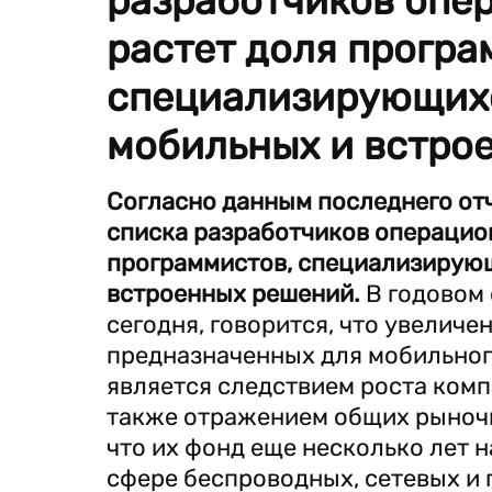
разработчиков опе
растет доля програ
специализирующихс
мобильных и встро
Согласно данным последнего отче
списка разработчиков операцион
программистов, специализирующ
встроенных решений.
В годовом 
сегодня, говорится, что увеличе
предназначенных для мобильного
является следствием роста комп
также отражением общих рыночны
что их фонд еще несколько лет 
сфере беспроводных, сетевых и