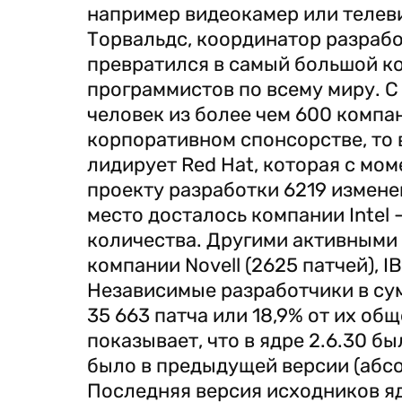
например видеокамер или телев
Торвальдс, координатор разработ
превратился в самый большой к
программистов по всему миру. С 
человек из более чем 600 компан
корпоративном спонсорстве, то
лидирует Red Hat, которая с мом
проекту разработки 6219 изменен
место досталось компании Intel 
количества. Другими активными 
компании Novell (2625 патчей), IB
Независимые разработчики в сум
35 663 патча или 18,9% от их об
показывает, что в ядре 2.6.30 бы
было в предыдущей версии (абсолю
Последняя версия исходников яд