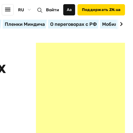
RU
Войти
Аа
Поддержать ZN.ua
Пленки Миндича
О переговорах с РФ
Мобилизация
Х