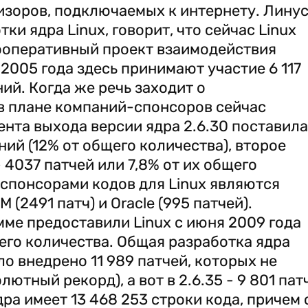
изоров, подключаемых к интернету. Лину
ки ядра Linux, говорит, что сейчас Linux
ооперативный проект взаимодействия
2005 года здесь принимают участие 6 117
ий. Когда же речь заходит о
 в плане компаний-спонсоров сейчас
ента выхода версии ядра 2.6.30 поставила
ий (12% от общего количества), второе
- 4037 патчей или 7,8% от их общего
спонсорами кодов для Linux являются
M (2491 патч) и Oracle (995 патчей).
ме предоставили Linux с июня 2009 года
щего количества. Общая разработка ядра
ло внедрено 11 989 патчей, которых не
тный рекорд), а вот в 2.6.35 - 9 801 пат
ра имеет 13 468 253 строки кода, причем 