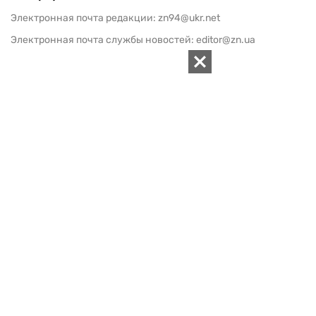
Электронная почта редакции:
zn94@ukr.net
Электронная почта службы новостей:
editor@zn.ua
СОЦСЕТИ
ПОДДЕРЖАТЬ ZN.UA
Поддержать независимую
журналистику!
ЗЕРКАЛО НЕДЕЛИ
не подводим с 1994-го года
АРХИВ
Внутренняя политика
Социальная защита
Международная политика
Зарубежная экономика