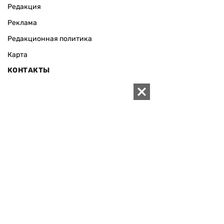
Редакция
Реклама
Редакционная политика
Карта
КОНТАКТЫ
01010 Киев, ул. Князей Острожских, 19/1
Телефон редакции:
+380 (44) 280-04-85
Электронная почта редакции:
zn94@ukr.net
Электронная почта службы новостей:
editor@zn.ua
СОЦСЕТИ
ПОДДЕРЖАТЬ ZN.UA