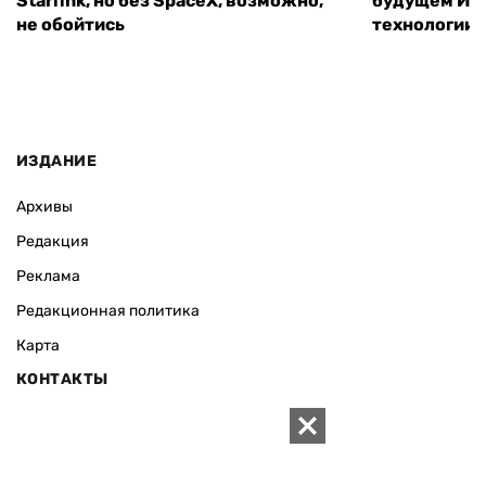
Starlink, но без SpaceX, возможно,
будущем ИИ:
не обойтись
технологии
ИЗДАНИЕ
Архивы
Редакция
Реклама
Редакционная политика
Карта
КОНТАКТЫ
01010 Киев, ул. Князей Острожских, 19/1
Телефон редакции:
+380 (44) 280-04-85