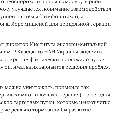
это неоспоримый прорыв в молекулярной
рому улучшается понимание взаимодействия
мунной системы (лимфоцитами), и
ри выборе мишеней для прицельной терапии
ал директор Института экспериментальной
и им. Р.Кавецкого НАН Украины академик
м, открытие фактически проложило путь к
ку оптимальных вариантов решения проблем
оль можно уничтожить, применяя так
ргия, химио- и лучевая терапия), то сегодня
ских таргетных путей, которые имеют четко
орые реально тормозили бы развитие