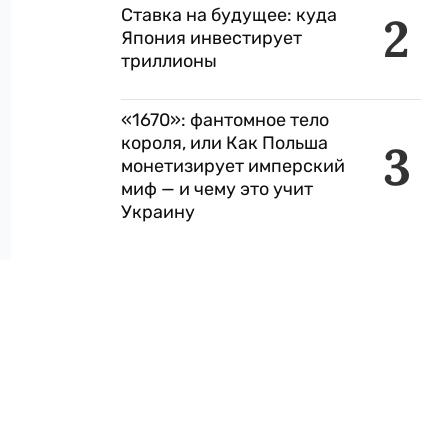
Ставка на будущее: куда
2
Япония инвестирует
триллионы
«1670»: фантомное тело
короля, или Как Польша
3
монетизирует имперский
миф — и чему это учит
Украину