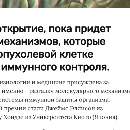
открытие, пока придет
механизмов, которые
опухолевой клетке
 иммунного контроля.
физиологии и медицине присуждена за
а именно - разгадку молекулярного механизм
системы иммунной защиты организма.
й премии стали Джеймс Эллисон из
у Хондзе из Университета Киото (Япония).