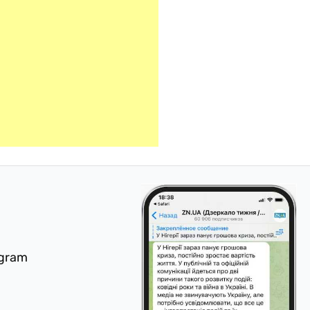
egram