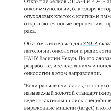
Открытие белков CTLA-4 и PD-1 - 
онкоиммунологии, благодаря кото
опухолевых клеток с клетками им
открываются новые перспективы п
рака.
Об этом в интервью для
ZN.UA
сказ
патологии, онкологии и радиологи
НАНУ Василий Чехун. По его слова
разработке, исследованиям и поис
онкологии в этом направлении.
"Если раньше считалось, что опух
называемый золотой стандарт (хиру
ведется активный поиск специфиче
выраженные мишени (target) и кот