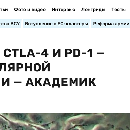
тьи
Фото и видео
Интервью
Лонгриды
Тесты
ства ВСУ
Вступление в ЕС: кластеры
Реформа армии
CTLA-4 И PD-1 —
УЛЯРНОЙ
И — АКАДЕМИК