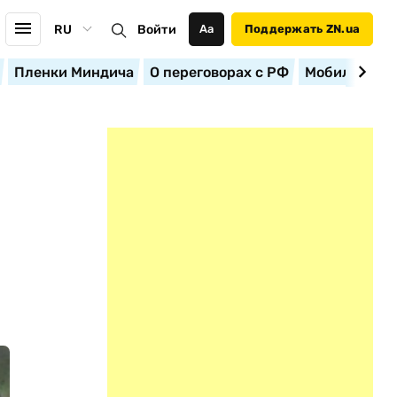
RU
Войти
Аа
Поддержать ZN.ua
Пленки Миндича
О переговорах с РФ
Мобилизация